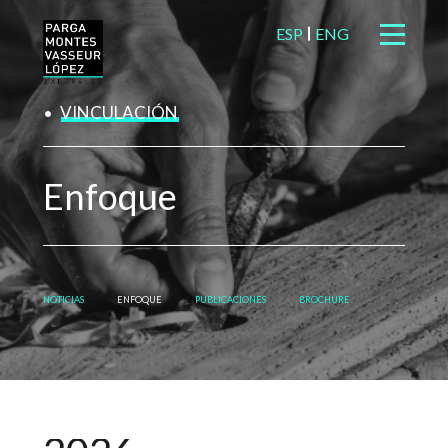
ESP
ENG
VINCULACIÓN
Enfoque
NOTICIAS
ENFOQUE
PUBLICACIONES
BROCHURE