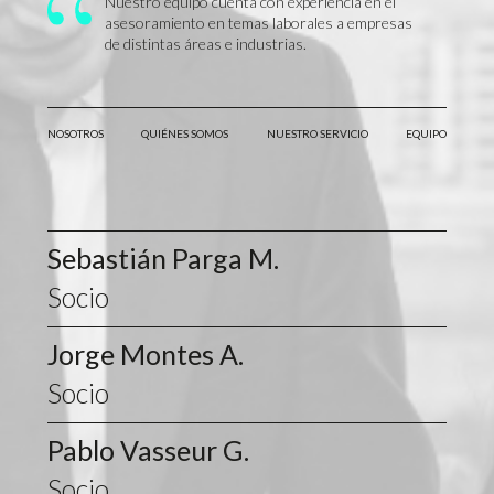
Nuestro equipo cuenta con experiencia en el
asesoramiento en temas laborales a empresas
de distintas áreas e industrias.
NOSOTROS
QUIÉNES SOMOS
NUESTRO SERVICIO
EQUIPO
Sebastián Parga M.
Socio
Jorge Montes A.
Socio
Pablo Vasseur G.
Socio