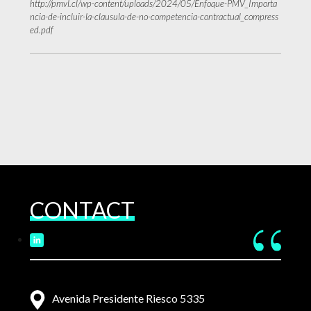
http://pmvl.cl/wp-content/uploads/2024/05/Enfoque-PMV_Importa
ncia-de-incluir-la-clausula-de-no-competencia-contractual_compress
ed.pdf
CONTACT
Avenida Presidente Riesco 5335